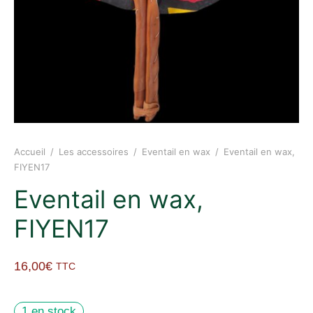
Accueil
/
Les accessoires
/
Eventail en wax
/
Eventail en wax,
FIYEN17
Eventail en wax,
FIYEN17
16,00
€
TTC
1 en stock