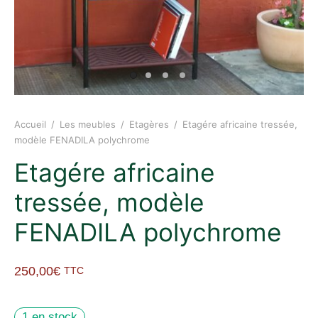
Accueil
/
Les meubles
/
Etagères
/
Etagére africaine tressée,
modèle FENADILA polychrome
Etagére africaine
tressée, modèle
FENADILA polychrome
250,00
€
TTC
1 en stock