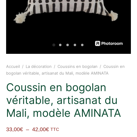
Accueil
/
La décoration
/
Coussins en bogolan
/
Coussin en
bogolan véritable, artisanat du Mali, modèle AMINATA
Coussin en bogolan
véritable, artisanat du
Mali, modèle AMINATA
Plage
33,00
€
–
42,00
€
TTC