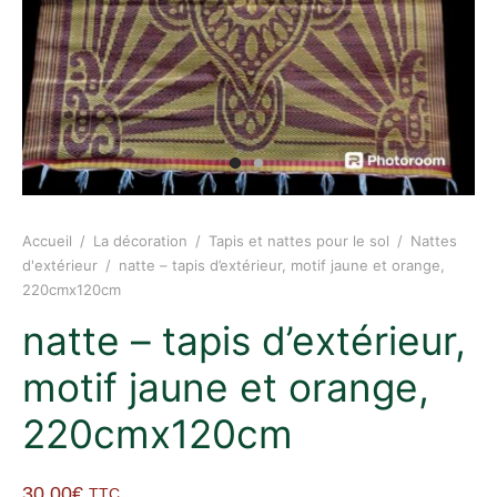
Accueil
/
La décoration
/
Tapis et nattes pour le sol
/
Nattes
d'extérieur
/
natte – tapis d’extérieur, motif jaune et orange,
220cmx120cm
natte – tapis d’extérieur,
motif jaune et orange,
220cmx120cm
30,00
€
TTC