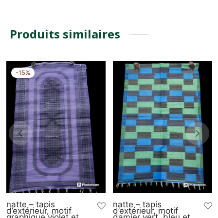
Produits similaires
-
15
%
natte – tapis
natte – tapis
d’extérieur, motif
d’extérieur, motif
graphique violet et
damier vert, bleu et