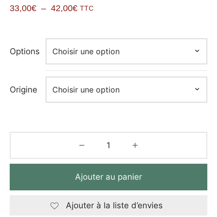
Plage
33,00
€
–
42,00
€
TTC
de
prix :
33,00€
Options
à
42,00€
Origine
Ajouter au panier
Ajouter à la liste d’envies