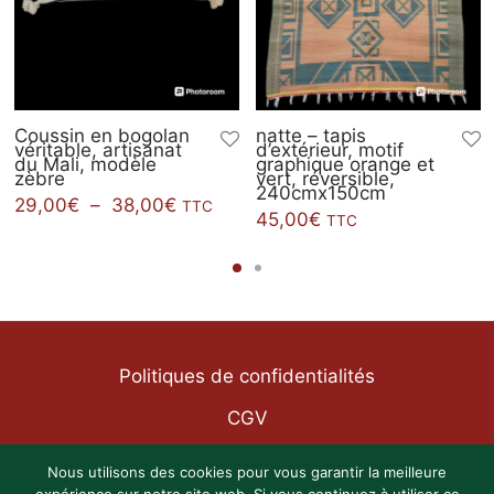
Coussin en bogolan
natte – tapis
véritable, artisanat
d’extérieur, motif
du Mali, modèle
graphique orange et
zèbre
vert, réversible,
240cmx150cm
Plage
29,00
€
–
38,00
€
TTC
45,00
€
TTC
de
prix :
29,00€
à
38,00€
Politiques de confidentialités
CGV
Mentions légales
Nous utilisons des cookies pour vous garantir la meilleure