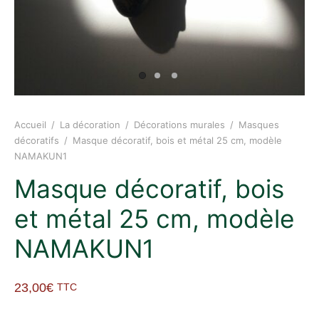
Accueil
/
La décoration
/
Décorations murales
/
Masques
décoratifs
/
Masque décoratif, bois et métal 25 cm, modèle
NAMAKUN1
Masque décoratif, bois
et métal 25 cm, modèle
NAMAKUN1
23,00
€
TTC