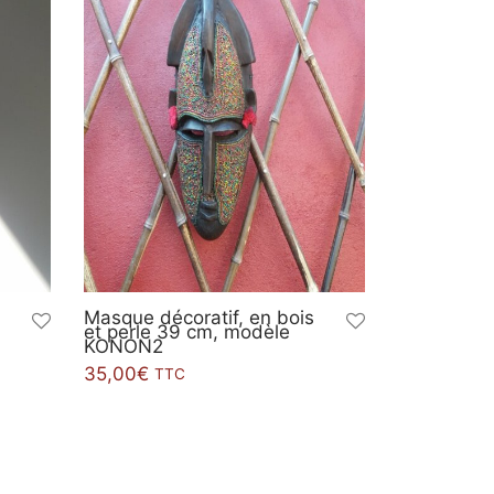
Masque décoratif, en bois
et perle 39 cm, modèle
KONON2
35,00
€
TTC
Ajouter au panier