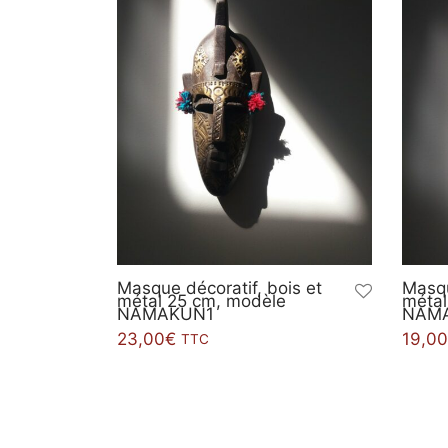
Masque décoratif, bois et
Masqu
métal 25 cm, modèle
métal
NAMAKUN1
NAM
23,00
€
19,00
TTC
Ajouter au panier
Ajout