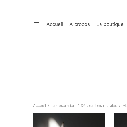
Accueil
A propos
La boutique
Accueil
/
La décoration
/
Décorations murales
/
Ma