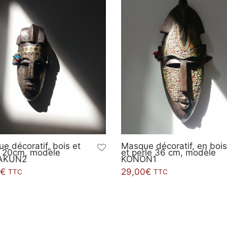
e décoratif, bois et
Masque décoratif, en bois
 20cm, modèle
et perle 36 cm, modèle
AKUN2
KONON1
€
29,00
€
TTC
TTC
er au panier
Ajouter au panier