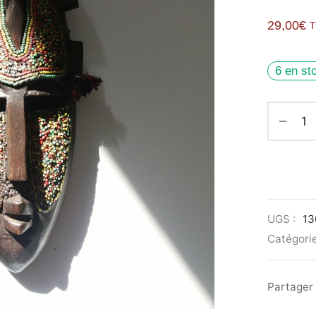
29,00
€
6 en st
UGS :
13
Catégorie
Partager