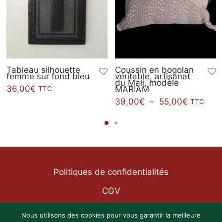
Tableau silhouette
Coussin en bogolan
femme sur fond bleu
véritable, artisanat
du Mali, modèle
36,00
€
MARIAM
TTC
Plage
39,00
€
–
55,00
€
TTC
de
prix :
39,00€
à
55,00€
Politiques de confidentialités
CGV
Mentions légales
Nous utilisons des cookies pour vous garantir la meilleure