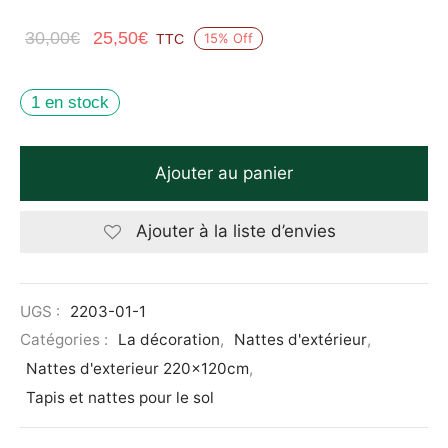
Le prix
Le prix
30,00
€
25,50
€
15
%
Off
TTC
initial
actuel
était :
est :
1 en stock
30,00€.
25,50€.
Ajouter au panier
Ajouter à la liste d’envies
UGS :
2203-01-1
Catégories :
La décoration
,
Nattes d'extérieur
,
Nattes d'exterieur 220x120cm
,
Tapis et nattes pour le sol