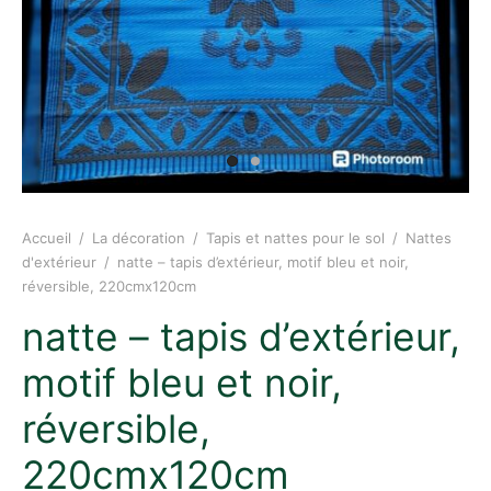
Accueil
/
La décoration
/
Tapis et nattes pour le sol
/
Nattes
d'extérieur
/
natte – tapis d’extérieur, motif bleu et noir,
réversible, 220cmx120cm
natte – tapis d’extérieur,
motif bleu et noir,
réversible,
220cmx120cm