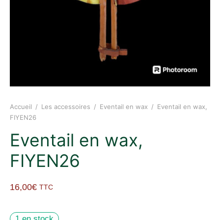
Accueil
/
Les accessoires
/
Eventail en wax
/
Eventail en wax,
FIYEN26
Eventail en wax,
FIYEN26
16,00
€
TTC
1 en stock